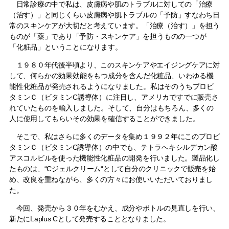
日常診療の中で私は、皮膚病や肌のトラブルに対しての「治療
（治す）」と同じくらい皮膚病や肌トラブルの「予防」すなわち日
常のスキンケアが大切だと考えています。「治療（治す）」を担う
ものが「薬」であり「
予防・スキンケア」を担うものの一つが
「化粧品」ということになります。
１９８０年代後半頃より、このスキンケアやエイジングケアに対
して、
何らかの効果効能をもつ成分を含んだ化粧品、いわゆる機
能性化粧品が発売されるようになりました。
私はそのうちプロビ
タミンＣ（ビタミンC誘導体）に注目し、アメリカですでに販売さ
れ
ていたものを輸入しました。そして、自分はもちろん、多くの
人に使用してもらいその効
果を確信することができました。
そこで、私はさらに多くのデータを集め１９９２年にこのプロビ
タミンＣ（ビタミン
C
誘導体）の中でも、テトラへキシルデカン酸
アスコルビルを使った機能性化粧品の開発を行いました。製品化し
たものは、“Cジェルクリーム“として自分のクリニックで販売を始
め、改良を重ねながら、多くの方々にお使いいただいておりまし
た。
今回、発売から３０年をむかえ、成分やボトルの見直しを行い、
新たに
Laplus C
として発売することとなりました。